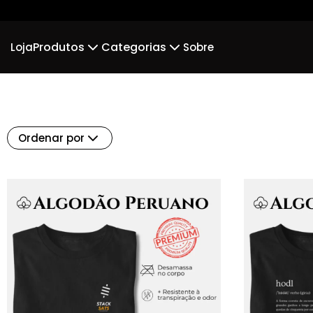
Produtos
Categorias
Loja
Sobre
Camiseta
Minimalistas
Regata
Bitc
Suéter Moletom
Body Infantil
Ordenar por