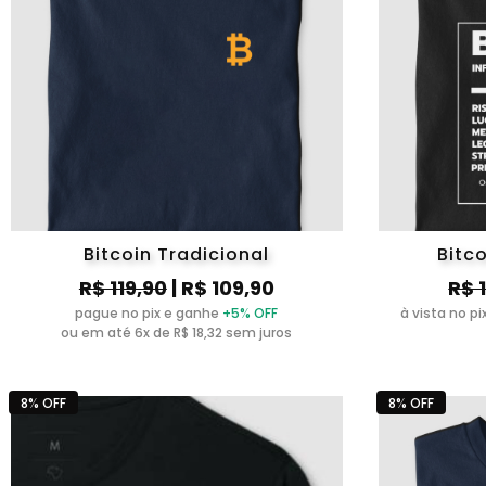
Bitcoin Tradicional
Bitco
R$ 119,90
| R$ 109,90
R$ 
pague no pix e ganhe
+5% OFF
à vista no p
ou em até 6x de R$ 18,32 sem juros
8% OFF
8% OFF