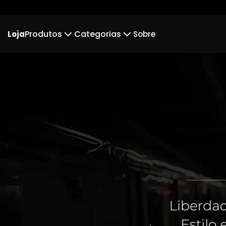
Produtos
Categorias
Loja
Sobre
Camiseta
Minimalistas
Regata
Bitc
Suéter Moletom
Body Infantil