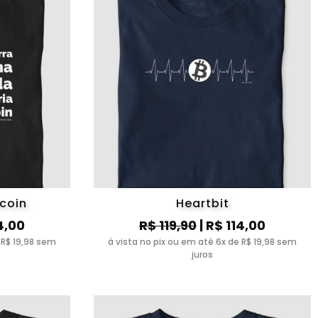
tcoin
Heartbit
4,00
R$ 119,90
| R$ 114,00
 R$ 19,98 sem
à vista no pix ou em até 6x de R$ 19,98 sem
juros