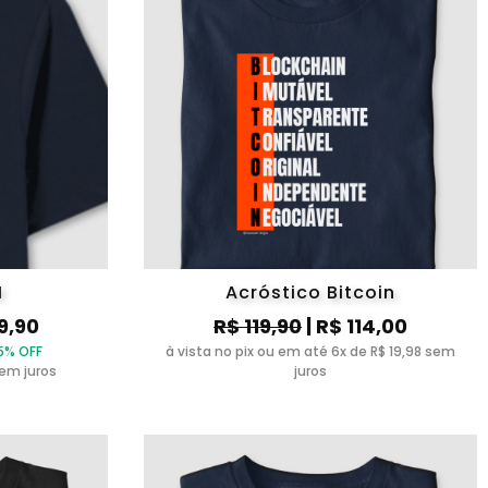
M
Acróstico Bitcoin
9,90
R$ 119,90
| R$ 114,00
5% OFF
à vista no pix ou em até 6x de R$ 19,98 sem
sem juros
juros