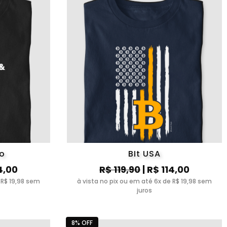
to
BIt USA
4,00
R$ 119,90
| R$ 114,00
 R$ 19,98 sem
à vista no pix ou em até 6x de R$ 19,98 sem
juros
8% OFF