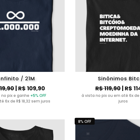
Infinito / 21M
Sinônimos Bitc
119,90
| R$ 109,90
R$ 119,90
| R$ 11
 no pix e ganhe
+5% OFF
à vista no pix ou em até 6x de
é 6x de R$ 18,32 sem juros
juros
8% OFF