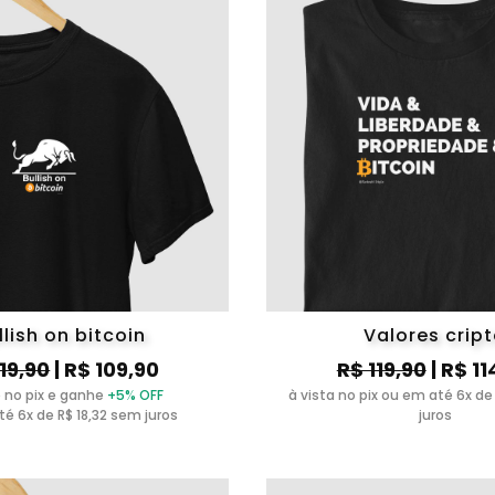
llish on bitcoin
Valores crip
119,90
| R$ 109,90
R$ 119,90
| R$ 11
 no pix e ganhe
+5% OFF
à vista no pix ou em até 6x de
é 6x de R$ 18,32 sem juros
juros