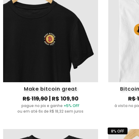
Make bitcoin great
Bitcoin
R$ 119,90
| R$ 109,90
R$ 
pague no pix e ganhe
+5% OFF
à vista no p
ou em até 6x de R$ 18,32 sem juros
8% OFF