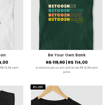
ion
Be Your Own Bank
4,00
R$ 119,90
| R$ 114,00
 R$ 19,98 sem
à vista no pix ou em até 6x de R$ 19,98 sem
juros
8% OFF