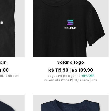
oin
Solana logo
4,00
R$ 119,90
| R$ 109,90
 R$ 19,98 sem
pague no pix e ganhe
+5% OFF
ou em até 6x de R$ 18,32 sem juros