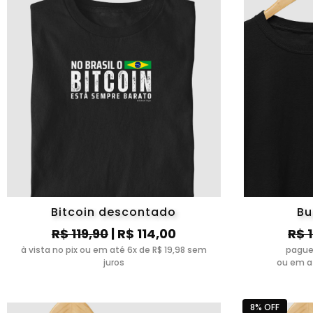
Bitcoin descontado
Bu
R$ 119,90
| R$ 114,00
R$ 
à vista no pix ou em até 6x de R$ 19,98 sem
pague
juros
ou em at
8% OFF