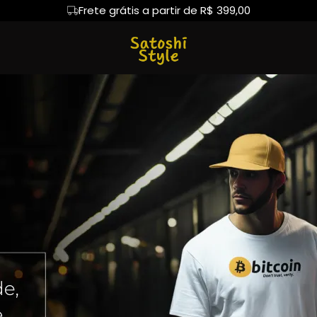
Frete grátis a partir de R$ 399,00
Primeira troca sem custo
oiners
Comunidade Cripto
Camiseta Algodão Peruano
Hoodie Moletom
Camiseta Oversized