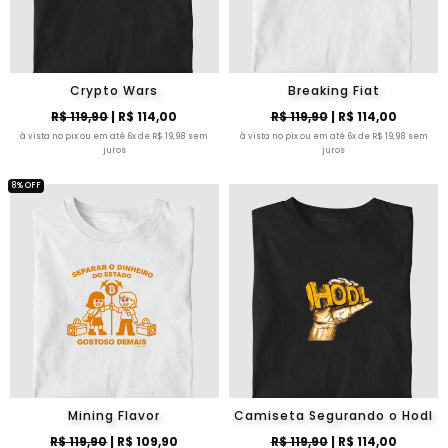
Crypto Wars
Breaking Fiat
R$ 119,90
| R$ 114,00
R$ 119,90
| R$ 114,00
à vista no pix ou em até 6x de R$ 19,98 sem
à vista no pix ou em até 6x de R$ 19,98 sem
juros
juros
8% OFF
Mining Flavor
Camiseta Segurando o Hodl
R$ 119,90
| R$ 109,90
R$ 119,90
| R$ 114,00