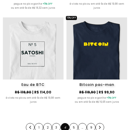
pague no pix e ganhe
+5% OFF
à vista no pix ou em até 6x de R$ 19,98 sem
ou em até 6x de R$ 18,32 sem juros
juros
16% OFF
Eau de BTC
Bitcoin pac-man
R$ 119,90
| R$ 114,00
R$ 119,90
| R$ 99,90
à vista no pix ou em até 6x de R$ 19,98 sem
pague no pix e ganhe
+5% OFF
juros
ou em até 6x de R$ 16,65 sem juros
1
2
3
4
5
…
9