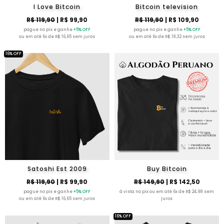
I Love Bitcoin
Bitcoin television
R$ 119,90
| R$ 99,90
R$ 119,90
| R$ 109,90
pague no pix e ganhe
+5% OFF
pague no pix e ganhe
+5% OFF
ou em até 6x de R$ 16,65 sem juros
ou em até 6x de R$ 18,32 sem juros
16% OFF
Satoshi Est 2009
Buy Bitcoin
R$ 119,90
| R$ 99,90
R$ 149,90
| R$ 142,50
pague no pix e ganhe
+5% OFF
à vista no pix ou em até 6x de R$ 24,98 sem
ou em até 6x de R$ 16,65 sem juros
juros
16% OFF