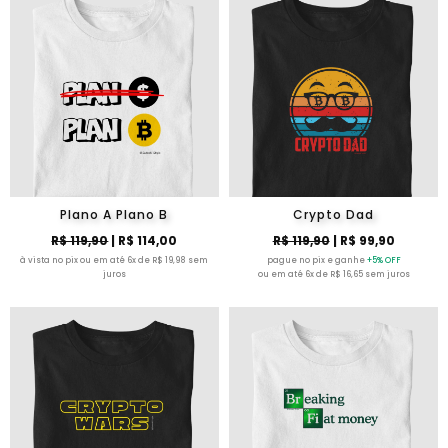
Plano A Plano B
Crypto Dad
R$ 119,90
| R$ 114,00
R$ 119,90
| R$ 99,90
à vista no pix ou em até 6x de R$ 19,98 sem
pague no pix e ganhe
+5% OFF
juros
ou em até 6x de R$ 16,65 sem juros