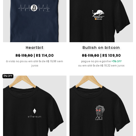
Heartbit
Bullish on bitcoin
R$ 119,90
| R$ 114,00
R$ 119,90
| R$ 109,90
à vista no pix ou em até 6x de R$ 19,98 sem
pague no pix e ganhe
+5% OFF
juros
ou em até 6x de R$ 18,32 sem juros
8% OFF