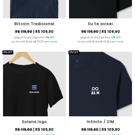
Bitcoin Tradicional
Eu te avisei
R$ 119,90
| R$ 109,90
R$ 119,90
| R$ 109,90
pague no pix e ganhe
+5% OFF
pague no pix e ganhe
+5% OFF
ou em até 6x de R$ 18,32 sem juros
ou em até 6x de R$ 18,32 sem juros
8% OFF
8% OFF
Solana logo
Infinito / 21M
R$ 119,90
| R$ 109,90
R$ 119,90
| R$ 109,90