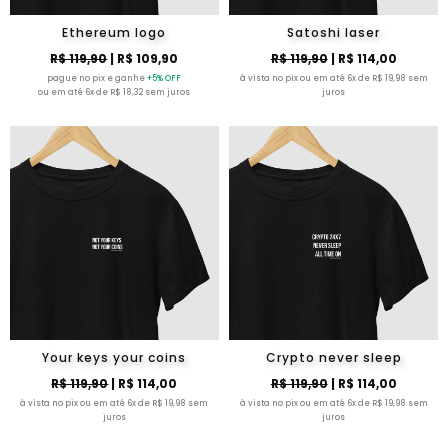
Ethereum logo
Satoshi laser
R$ 119,90
| R$ 109,90
R$ 119,90
| R$ 114,00
pague no pix e ganhe
+5% OFF
à vista no pix ou em até 6x de R$ 19,98 sem
ou em até 6x de R$ 18,32 sem juros
juros
Your keys your coins
Crypto never sleep
R$ 119,90
| R$ 114,00
R$ 119,90
| R$ 114,00
à vista no pix ou em até 6x de R$ 19,98 sem
à vista no pix ou em até 6x de R$ 19,98 sem
juros
juros