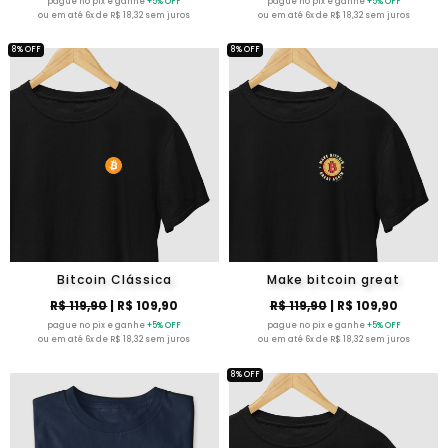
pague no pix e ganhe
+5% OFF
pague no pix e ganhe
+5% OFF
ou em até 6x de R$ 18,32 sem juros
ou em até 6x de R$ 18,32 sem juros
8% OFF
8% OFF
Bitcoin Clássica
Make bitcoin great
R$ 119,90
| R$ 109,90
R$ 119,90
| R$ 109,90
pague no pix e ganhe
+5% OFF
pague no pix e ganhe
+5% OFF
ou em até 6x de R$ 18,32 sem juros
ou em até 6x de R$ 18,32 sem juros
8% OFF