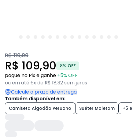
R$ 119,90
R$ 109,90
8% OFF
pague no Pix e ganhe
+5% OFF
ou em até 6x de R$ 18,32 sem juros
Calcule o prazo de entrega
Também disponível em:
Camiseta Algodão Peruano
Suéter Moletom
+5 est