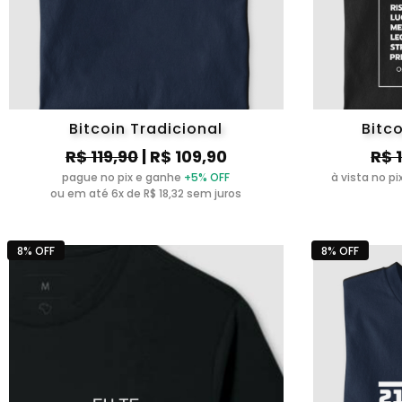
Bitcoin Tradicional
Bitco
R$ 119,90
| R$ 109,90
R$ 
pague no pix e ganhe
+5% OFF
à vista no p
ou em até 6x de R$ 18,32 sem juros
8% OFF
8% OFF