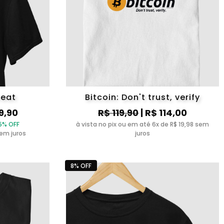
reat
Bitcoin: Don't trust, verify
9,90
R$ 119,90
| R$ 114,00
5% OFF
à vista no pix ou em até 6x de R$ 19,98 sem
sem juros
juros
8% OFF