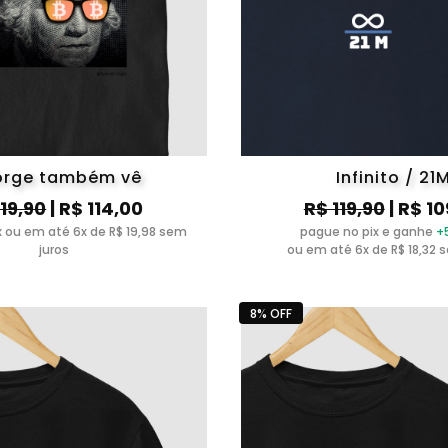
rge também vê
Infinito / 21
119,90
| R$ 114,00
R$ 119,90
| R$ 10
ix ou em até 6x de R$ 19,98 sem
pague no pix e ganhe
+
juros
ou em até 6x de R$ 18,32 
8% OFF