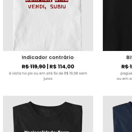
Indicador contrário
Bi
R$ 119,90
| R$ 114,00
R$ 
à vista no pix ou em até 6x de R$ 19,98 sem
pague
juros
ou em at