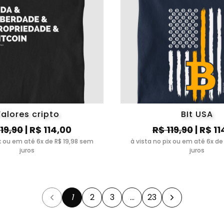
alores cripto
BIt USA
119,90
| R$ 114,00
R$ 119,90
| R$ 11
ix ou em até 6x de R$ 19,98 sem
à vista no pix ou em até 6x de
juros
juros
1
2
3
…
23