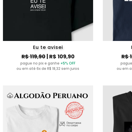
Eu te avisei
R$ 119,90
| R$ 109,90
R$ 
pague no pix e ganhe
+5% OFF
pague
ou em até 6x de R$ 18,32 sem juros
ou em at