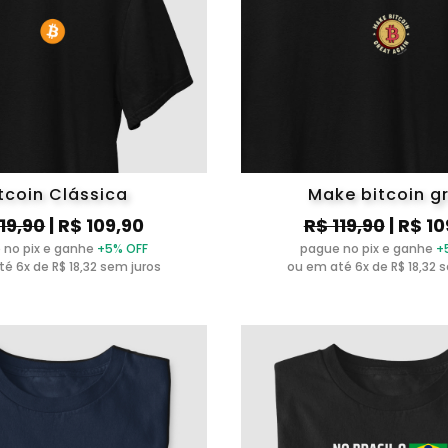
tcoin Clássica
Make bitcoin g
119,90
| R$ 109,90
R$ 119,90
| R$ 10
 no pix e ganhe
+5% OFF
pague no pix e ganhe
+
é 6x de R$ 18,32 sem juros
ou em até 6x de R$ 18,32 