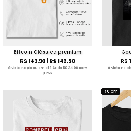
Bitcoin Clássica premium
Geo
R$ 149,90
| R$ 142,50
R$ 
à vista no pix ou em até 6x de R$ 24,98 sem
à vista no p
juros
8% OFF