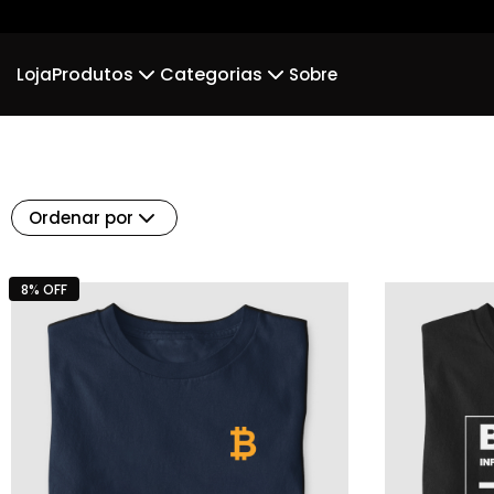
Produtos
Categorias
Loja
Sobre
Camiseta
Minimalistas
Regata
Bitc
Suéter Moletom
Body Infantil
Ordenar por
8% OFF