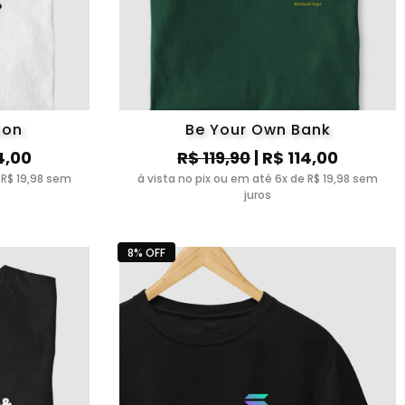
ion
Be Your Own Bank
4,00
R$ 119,90
| R$ 114,00
 R$ 19,98 sem
à vista no pix ou em até 6x de R$ 19,98 sem
juros
8% OFF