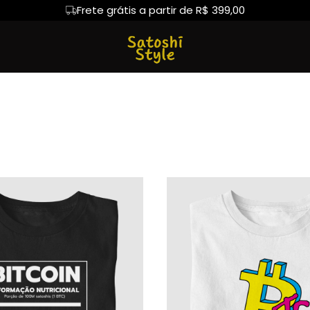
Frete grátis a partir de R$ 399,00
oiners
Comunidade Cripto
Camiseta Algodão Peruano
Hoodie Moletom
Camiseta Oversized