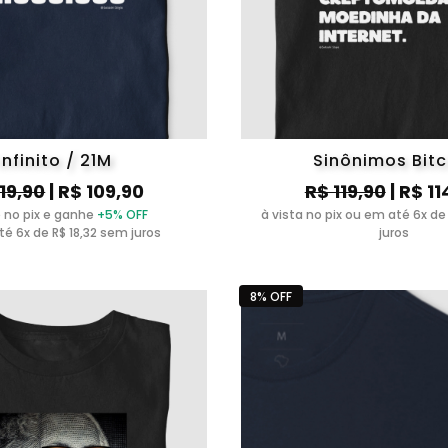
Infinito / 21M
Sinônimos Bitc
119,90
| R$ 109,90
R$ 119,90
| R$ 11
 no pix e ganhe
+5% OFF
à vista no pix ou em até 6x de
é 6x de R$ 18,32 sem juros
juros
8% OFF