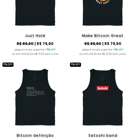
Just Hold
Make Bitcoin Great
R$ 89,90
| R$ 79,90
R$ 89,90
| R$ 79,90
pague no pix e ganhe
+5% OFF
pague no pix e ganhe
+5% OFF
ou em até 6x de R$ 13,32 sem juros
ou em até 6x de R$ 13,32 sem juros
11% OFF
11% OFF
Bitcoin definição
Satoshi band