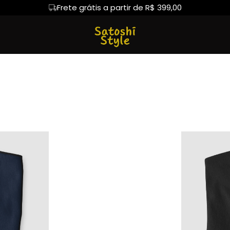
Frete grátis a partir de R$ 399,00
oiners
Comunidade Cripto
Camiseta Algodão Peruano
Hoodie Moletom
Camiseta Oversized