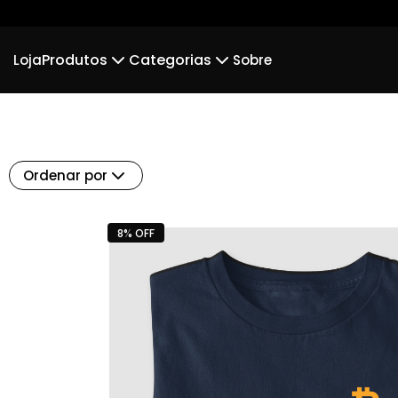
Produtos
Categorias
Loja
Sobre
Camiseta
Minimalistas
Regata
Bitc
Suéter Moletom
Body Infantil
Ordenar por
8% OFF