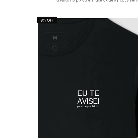
à vista no pix ou em até 6x de R$ 19,98 sem
8% OFF