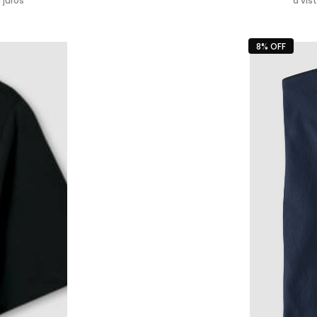
 juros
à vis
8% OFF