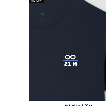
8% OFF
Infinito / 21M