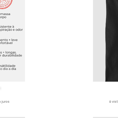
m
 juros
à vis